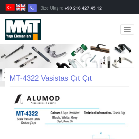
Bize Ulaşın:
+90 216 427 45 12
Menu
MT-4322 Vasistas Çıt Çıt